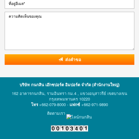
ส่งคำขอ
บริษัท กนกสิน เอ๊กซปอร์ต อิมปอร์ต จำกัด (สำนักงานใหญ่)
162 อาคารกนกสิน, รามอินทรา กม.4 , แขวงอนุสาวรีย์ เขตบางเขน
กรุงเทพมหานคร 10220
โทร
+662-079-8000 -
แฟกซ์
+662-971-9890
ติดตามเรา