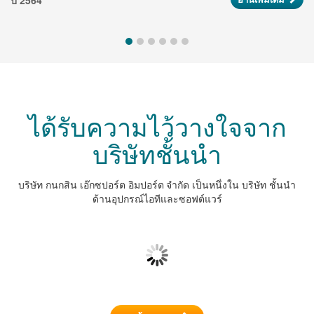
ปี 2564
สร้างสรรค์ที่มีศักยภาพในวงการศิลปินต่อไป จำนวน 12 ทุน มูลค่าทุน
ละ 15,000 บาท และทุนพิเศษ จำนวน 1 ทุน มูลค่าทุนละ 5,000 บาท
รวมจำนวนเงินทั้งสิ้น 185,000 บาท
ได้รับความไว้วางใจจาก
บริษัทชั้นนำ
บริษัท กนกสิน เอ๊กซปอร์ต อิมปอร์ต จำกัด เป็นหนึ่งใน บริษัท ชั้นนำ
ด้านอุปกรณ์ไอทีและซอฟต์แวร์